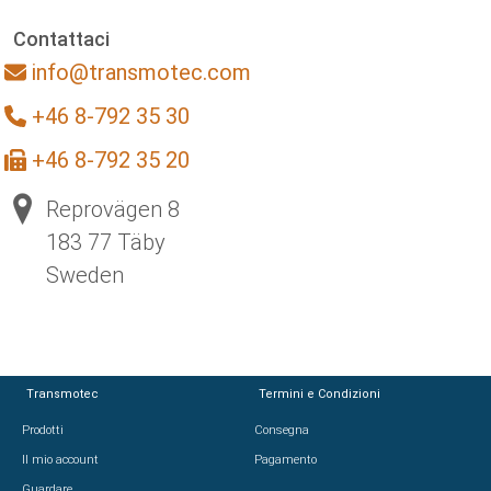
Contattaci
info@transmotec.com
+46 8-792 35 30
+46 8-792 35 20
Reprovägen 8
183 77 Täby
Sweden
Transmotec
Termini e Condizioni
Prodotti
Consegna
Il mio account
Pagamento
Guardare