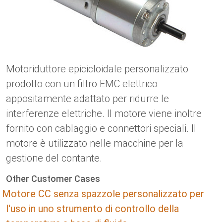
Lingua
Attuatori lineari
Con connessione di contatto
PBTI
Driver per motori DC con spazzole
Sincrono-Asincrono | per 1-4 attuatori
Driver per motori passo-passo
Français (EUR)
Ø 28-42| 1-1400 rpm | <= 290Ncm
Sistema unitario
Solenoidi
serie DPWM
Caselle di controllo
Driver 2-6 A
Driver per motori CC senza
Italiano (EUR)
Sincrono-Asincrono | per 1-4 attuatori
I.V.A.
Riserve energetiche
spazzole
Motoriduttore epicicloidale personalizzato
Nederlands (EUR)
prodotto con un filtro EMC elettrico
Riserve energetiche
appositamente adattato per ridurre le
Polski (EUR)
interferenze elettriche. Il motore viene inoltre
Carrello della spesa
fornito con cablaggio e connettori speciali. Il
Norsk (NOK)
motore è utilizzato nelle macchine per la
gestione del contante.
Suomi (EUR)
Other Customer Cases
Motore CC senza spazzole personalizzato per
Svenska (SEK)
l'uso in uno strumento di controllo della