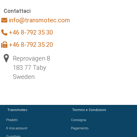
Contattaci
info@transmotec.com
+46 8-792 35 30
+46 8-792 35 20
Reprovägen 8
183 77 Täby
Sweden
Transmotec
Termini e Condizioni
Prodotti
Consegna
Il mio account
Pagamento
Guardare