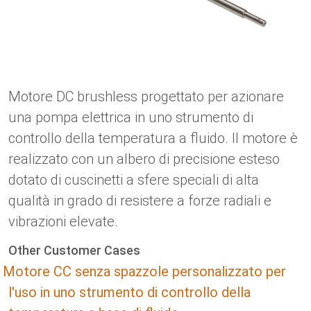
Lingua
Attuatori lineari
Con connessione di contatto
PBTI
Driver per motori DC con spazzole
Sincrono-Asincrono | per 1-4 attuatori
Driver per motori passo-passo
Français (EUR)
Ø 28-42| 1-1400 rpm | <= 290Ncm
Sistema unitario
Solenoidi
serie DPWM
Caselle di controllo
Driver 2-6 A
Driver per motori CC senza
Italiano (EUR)
Sincrono-Asincrono | per 1-4 attuatori
I.V.A.
Riserve energetiche
spazzole
Motore DC brushless progettato per azionare
Nederlands (EUR)
una pompa elettrica in uno strumento di
Riserve energetiche
controllo della temperatura a fluido. Il motore è
Polski (EUR)
realizzato con un albero di precisione esteso
Carrello della spesa
dotato di cuscinetti a sfere speciali di alta
Norsk (NOK)
qualità in grado di resistere a forze radiali e
vibrazioni elevate.
Suomi (EUR)
Other Customer Cases
Motore CC senza spazzole personalizzato per
Svenska (SEK)
l'uso in uno strumento di controllo della