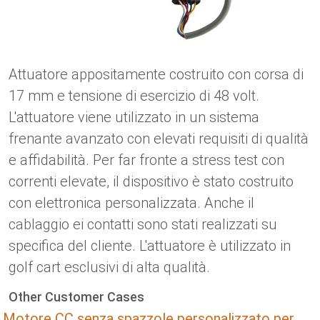
Lingua
Attuatori lineari
Con connessione di contatto
PBTI
Driver per motori DC con spazzole
Sincrono-Asincrono | per 1-4 attuatori
Driver per motori passo-passo
Français (EUR)
Ø 28-42| 1-1400 rpm | <= 290Ncm
Sistema unitario
Solenoidi
serie DPWM
Caselle di controllo
Driver 2-6 A
Driver per motori CC senza
Attuatore appositamente costruito con corsa di
Italiano (EUR)
Sincrono-Asincrono | per 1-4 attuatori
I.V.A.
Riserve energetiche
spazzole
17 mm e tensione di esercizio di 48 volt.
L'attuatore viene utilizzato in un sistema
Nederlands (EUR)
Riserve energetiche
frenante avanzato con elevati requisiti di qualità
e affidabilità. Per far fronte a stress test con
Polski (EUR)
Carrello della spesa
correnti elevate, il dispositivo è stato costruito
con elettronica personalizzata. Anche il
Norsk (NOK)
cablaggio ei contatti sono stati realizzati su
specifica del cliente. L'attuatore è utilizzato in
Suomi (EUR)
golf cart esclusivi di alta qualità.
Svenska (SEK)
Other Customer Cases
Motore CC senza spazzole personalizzato per