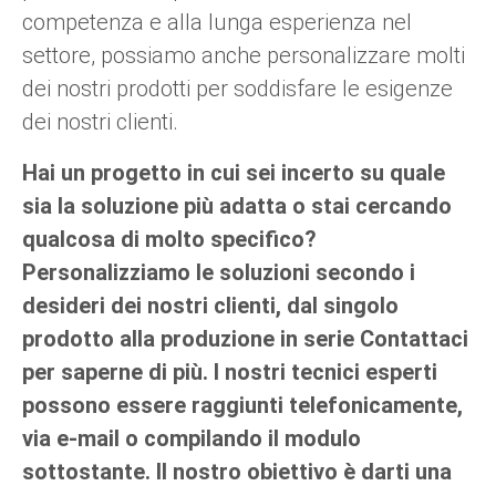
Lingua
Attuatori lineari
Con connessione di contatto
PBTI
competenza e alla lunga esperienza nel
Driver per motori DC con spazzole
Sincrono-Asincrono | per 1-4 attuatori
Driver per motori passo-passo
Français (EUR)
settore, possiamo anche personalizzare molti
Ø 28-42| 1-1400 rpm | <= 290Ncm
Sistema unitario
Solenoidi
serie DPWM
Caselle di controllo
dei nostri prodotti per soddisfare le esigenze
Driver 2-6 A
Driver per motori CC senza
Italiano (EUR)
Sincrono-Asincrono | per 1-4 attuatori
dei nostri clienti.
I.V.A.
Riserve energetiche
spazzole
Hai un progetto in cui sei incerto su quale
Nederlands (EUR)
Riserve energetiche
sia la soluzione più adatta o stai cercando
qualcosa di molto specifico?
Polski (EUR)
Carrello della spesa
Personalizziamo le soluzioni secondo i
desideri dei nostri clienti, dal singolo
Norsk (NOK)
prodotto alla produzione in serie Contattaci
per saperne di più. I nostri tecnici esperti
Suomi (EUR)
possono essere raggiunti telefonicamente,
via e-mail o compilando il modulo
Svenska (SEK)
sottostante. Il nostro obiettivo è darti una